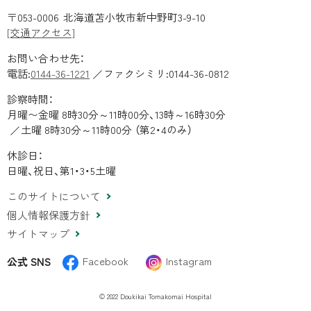
医療法人 同樹会苫小
〒053-0006
北海道苫小牧市新中野町3-9-10
牧病院
[交通アクセス]
お問い合わせ先：
電話:
0144-36-1221
ファクシミリ:
0144-36-0812
診察時間：
月曜〜金曜 8時30分～11時00分、13時～16時30分
土曜 8時30分～11時00分 （第2・4のみ）
休診日：
日曜、祝日、第1・3・5土曜
このサイトについて
個人情報保護方針
サイトマップ
Facebook
Instagram
公式 SNS
© 2022 Doukikai Tomakomai Hospital